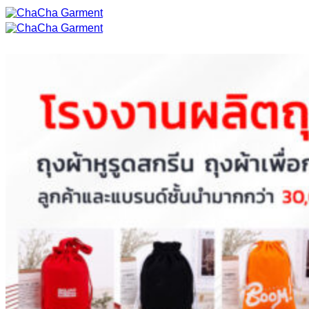
ข้าม
ไป
ยัง
เนื้อหา
หน้าแรก
สินค้าทั้งหมด
งานเสื้อยืด
เสื้อยืด COTTON 100%
เสื้อยืดผ้า TK
เสื้อยืดผ้า Premium Comb
เสื้อยืดแขนยาวสีพื้น
เสื้อโปโล
เสื้อโปโล
ผ้ากันเปื้อน
ผ้ากันเปื้อนเต็มตัว
ผ้ากันเปื้อนครึ่งตัว
ผ้ากันเปื้อนเด็ก
สินค้า LIFE STYLE