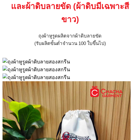
และผ้าดิบลายขัด (ผ้าดิบมีเฉพาะสี
ขาว)
ถุงผ้าหูรูดผลิตจากผ้าดิบลายขัด
(รับผลิตขั้นต่ำจำนวน
100
ใบขึ้นไป)