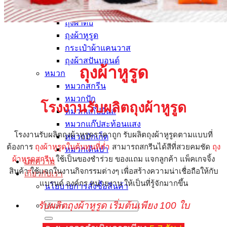
ถุงผ้า
ถุงผ้าดิบ
ถุงผ้าหูรูด
กระเป๋าผ้าแคนวาส
ถุงผ้าสปันบอนด์
ถุงผ้าหูรูด
หมวก
หมวกสกรีน
หมวกปัก
โรงงานรับผลิตถุงผ้าหูรูด
หมวกแก๊ปยีนส์
หมวกแก๊ปสะท้อนแสง
โรงงานรับผลิตถุงผ้าหูรูดราคาถูก
รับผลิตถุงผ้าหูรูดตามแบบที่
หมวกบักเก็ต
ต้องการ
ถุงผ้าหูรูด
ในต้นทุนที่ต่ำ
สามารถสกรีนได้สีที่สวยคมชัด
ถุง
หมวกเดินป่า
ผ้าหูรูดสกรีน
ใช้เป็นของชำร่วย
ของแถม
แจกลูกค้า
แพ็คเกจจิ้ง
บทความ
สินค้า
ใช้แจกในงานกิจกรรมต่างๆ
เพื่อสร้างความน่าเชื่อถือให้กับ
เกี่ยวกับเรา
แบรนด์
องค์กร
หน่วยงาน
ให้เป็นที่รู้จักมากขึ้น
นโยบายการสั่งซื้อสินค้า
รับผลิตถุงผ้าหูรูด เริ่มต้นเพียง 100 ใบ
ค้นหา: