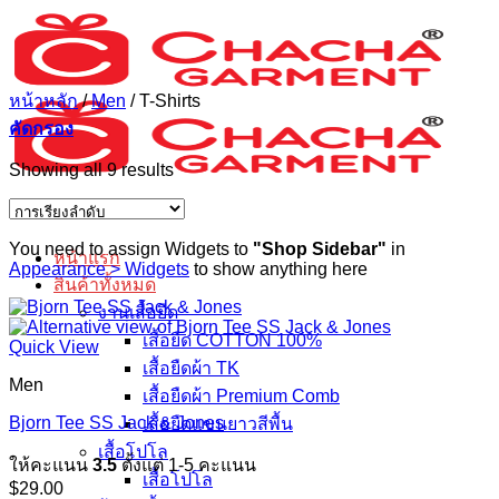
ข้าม
ไป
ยัง
หน้าหลัก
/
Men
/
T-Shirts
เนื้อหา
คัดกรอง
Showing all 9 results
You need to assign Widgets to
"Shop Sidebar"
in
หน้าแรก
Appearance > Widgets
to show anything here
สินค้าทั้งหมด
งานเสื้อยืด
เสื้อยืด COTTON 100%
Quick View
เสื้อยืดผ้า TK
Men
เสื้อยืดผ้า Premium Comb
Bjorn Tee SS Jack & Jones
เสื้อยืดแขนยาวสีพื้น
เสื้อโปโล
ให้คะแนน
3.5
ตั้งแต่ 1-5 คะแนน
เสื้อโปโล
$
29.00