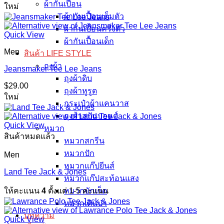
ผ้ากันเปื้อน
ใหม่
ผ้ากันเปื้อนเต็มตัว
ผ้ากันเปื้อนครึ่งตัว
Quick View
ผ้ากันเปื้อนเด็ก
Men
สินค้า LIFE STYLE
ถุงผ้า
Jeansmaker Tee Lee Jeans
ถุงผ้าดิบ
$
29.00
ถุงผ้าหูรูด
ใหม่
กระเป๋าผ้าแคนวาส
ถุงผ้าสปันบอนด์
Quick View
หมวก
สินค้าหมดแล้ว
หมวกสกรีน
หมวกปัก
Men
หมวกแก๊ปยีนส์
Land Tee Jack & Jones
หมวกแก๊ปสะท้อนแสง
ให้คะแนน
4
ตั้งแต่ 1-5 คะแนน
หมวกบักเก็ต
หมวกเดินป่า
บทความ
Quick View