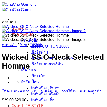
ข้าม
ไป
ยัง
ลดราคา!
เนื้อหา
หน้าแรก
สินค้าทั้งหมด
งานเสื้อยืด
หน้าหลัก
/
Men
/
T-Shirts
เสื้อยืด COTTON 100%
เสื้อยืดผ้า TK
Wicked SS O-Neck Selected
เสื้อยืดผ้า Premium Comb
Homme
เสื้อยืดแขนยาวสีพื้น
เสื้อโปโล
เสื้อโปโล
ผ้ากันเปื้อน
ผ้ากันเปื้อนเต็มตัว
ให้คะแนน
4
จาก 5 คะแนนเต็มบน
3
การให้คะแนนของลูกค้า
ผ้ากันเปื้อนครึ่งตัว
Original
Current
$
29.00
$
29.00
ผ้ากันเปื้อนเด็ก
price
price
สินค้า LIFE STYLE