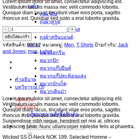
Lorem ipsum dolor sit amet, consectetur adipiscing elit.
was:
is:
ถุงผ้า
Vestibulum iaculis massa nec velit commodo lobortis.
$29.00.
$29.00.
Quisque diam lacus, tincidunt vitae eros porta, sagittis
ถุงผ้าดิบ
rhoncus est. Quisque sed justo a erat lobortis gravida.
ถุงผ้าหูรูด
กระเป๋าผ้าแคนวาส
จำนวน
Wicked
หยิบใส่ตะกร้า
ถุงผ้าสปันบอนด์
SS
รหัสสินค้า:
00012
หมวดหมู่:
Men
,
T-Shirts
ป้ายกำกับ:
Jack
หมวก
O-
and Jones
,
man
,
t-shirt
หมวกสกรีน
Neck
Selected
หมวกปัก
Homme
หมวกแก๊ปยีนส์
ชิ้น
หมวกแก๊ปสะท้อนแสง
คำอธิบาย
หมวกบักเก็ต
บทวิจารณ์ (3)
หมวกเดินป่า
Lorem ipsum dolor sit amet, consectetur adipiscing elit.
บทความ
Vestibulum iaculis massa nec velit commodo lobortis.
เกี่ยวกับเรา
Quisque diam lacus, tincidunt vitae eros porta, sagittis
นโยบายการสั่งซื้อสินค้า
rhoncus est. Quisque sed justo a erat lobortis gravida.
Suspendisse nibh neque, hendrerit vel nisi at, ultrices
adipiscing justo. Nunc ullamcorper molestie felis at pharetra.
ค้นหา:
Wicked SS O-Neck NOK 199, Selected Homme –