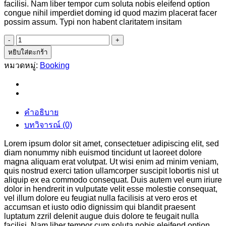
facilisi. Nam liber tempor cum soluta nobis eleifend option
congue nihil imperdiet doming id quod mazim placerat facer
possim assum. Typi non habent claritatem insitam
จำนวน
Weekend
หยิบใส่ตะกร้า
Wine
หมวดหมู่:
Booking
Course
ชิ้น
คำอธิบาย
บทวิจารณ์ (0)
Lorem ipsum dolor sit amet, consectetuer adipiscing elit, sed
diam nonummy nibh euismod tincidunt ut laoreet dolore
magna aliquam erat volutpat. Ut wisi enim ad minim veniam,
quis nostrud exerci tation ullamcorper suscipit lobortis nisl ut
aliquip ex ea commodo consequat. Duis autem vel eum iriure
dolor in hendrerit in vulputate velit esse molestie consequat,
vel illum dolore eu feugiat nulla facilisis at vero eros et
accumsan et iusto odio dignissim qui blandit praesent
luptatum zzril delenit augue duis dolore te feugait nulla
facilisi. Nam liber tempor cum soluta nobis eleifend option