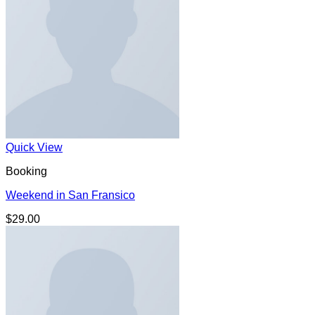
Quick View
Booking
Weekend in San Fransico
$
29.00