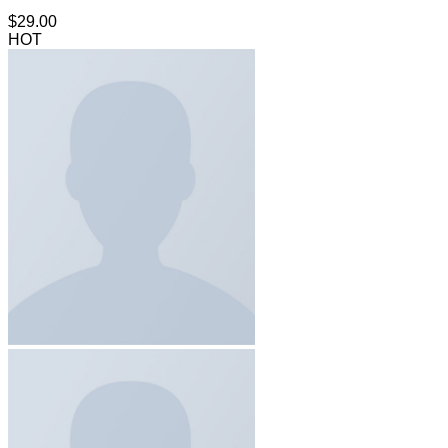
$
29.00
HOT