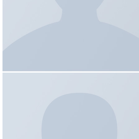
ถุงผ้า
ถุงผ้าดิบ
ถุงผ้าหูรูด
กระเป๋าผ้าแคนวาส
ถุงผ้าสปันบอนด์
หมวก
หมวกสกรีน
หมวกปัก
หมวกแก๊ปยีนส์
หมวกแก๊ปสะท้อนแสง
หมวกบักเก็ต
หมวกเดินป่า
บทความ
เกี่ยวกับเรา
นโยบายการสั่งซื้อสินค้า
ค้นหา: