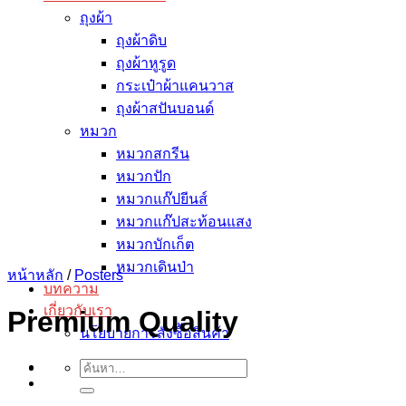
ถุงผ้า
ถุงผ้าดิบ
ถุงผ้าหูรูด
กระเป๋าผ้าแคนวาส
ถุงผ้าสปันบอนด์
หมวก
หมวกสกรีน
หมวกปัก
หมวกแก๊ปยีนส์
หมวกแก๊ปสะท้อนแสง
หมวกบักเก็ต
หมวกเดินป่า
หน้าหลัก
/
Posters
บทความ
เกี่ยวกับเรา
Premium Quality
นโยบายการสั่งซื้อสินค้า
ค้นหา: