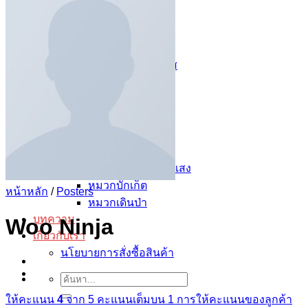
ถุงผ้า
ถุงผ้าดิบ
ถุงผ้าหูรูด
กระเป๋าผ้าแคนวาส
ถุงผ้าสปันบอนด์
หมวก
หมวกสกรีน
หมวกปัก
หมวกแก๊ปยีนส์
หมวกแก๊ปสะท้อนแสง
หมวกบักเก็ต
หน้าหลัก
/
Posters
หมวกเดินป่า
บทความ
Woo Ninja
เกี่ยวกับเรา
นโยบายการสั่งซื้อสินค้า
ค้นหา:
ให้คะแนน
4
จาก 5 คะแนนเต็มบน
1
การให้คะแนนของลูกค้า