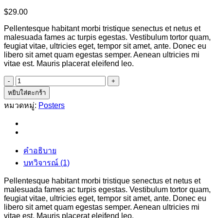
$
29.00
Pellentesque habitant morbi tristique senectus et netus et
malesuada fames ac turpis egestas. Vestibulum tortor quam,
feugiat vitae, ultricies eget, tempor sit amet, ante. Donec eu
libero sit amet quam egestas semper. Aenean ultricies mi
vitae est. Mauris placerat eleifend leo.
จำนวน
Woo
หยิบใส่ตะกร้า
Ninja
หมวดหมู่:
Posters
ชิ้น
คำอธิบาย
บทวิจารณ์ (1)
Pellentesque habitant morbi tristique senectus et netus et
malesuada fames ac turpis egestas. Vestibulum tortor quam,
feugiat vitae, ultricies eget, tempor sit amet, ante. Donec eu
libero sit amet quam egestas semper. Aenean ultricies mi
vitae est. Mauris placerat eleifend leo.